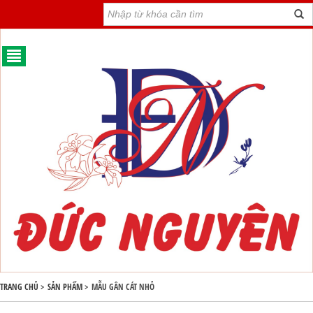
TRANG CHỦ >
SẢN PHẨM >
MẪU GÂN CÁT NHỎ