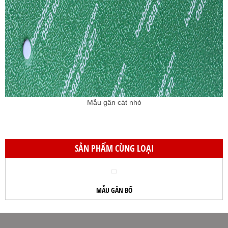
Mẫu gân cát nhỏ
SẢN PHẨM CÙNG LOẠI
MẪU GÂN BỐ