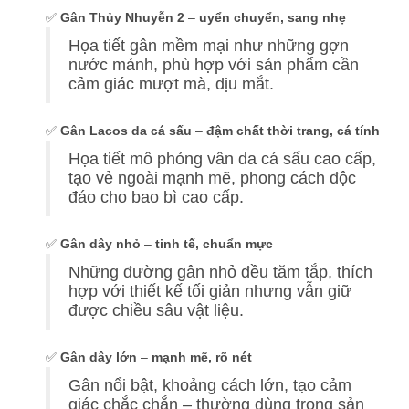
✅
Gân Thủy Nhuyễn 2
–
uyển chuyển, sang nhẹ
Họa tiết gân mềm mại như những gợn
nước mảnh, phù hợp với sản phẩm cần
cảm giác mượt mà, dịu mắt.
✅
Gân Lacos da cá sấu
–
đậm chất thời trang, cá tính
Họa tiết mô phỏng vân da cá sấu cao cấp,
tạo vẻ ngoài mạnh mẽ, phong cách độc
đáo cho bao bì cao cấp.
✅
Gân dây nhỏ
–
tinh tế, chuẩn mực
Những đường gân nhỏ đều tăm tắp, thích
hợp với thiết kế tối giản nhưng vẫn giữ
được chiều sâu vật liệu.
✅
Gân dây lớn
–
mạnh mẽ, rõ nét
Gân nổi bật, khoảng cách lớn, tạo cảm