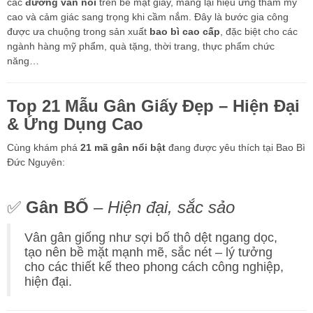
các
đường vân nổi
trên bề mặt giấy, mang lại hiệu ứng thẩm mỹ
cao và cảm giác sang trọng khi cầm nắm. Đây là bước gia công
được ưa chuộng trong sản xuất
bao bì cao cấp
, đặc biệt cho các
ngành hàng mỹ phẩm, quà tặng, thời trang, thực phẩm chức
năng…
Top 21 Mẫu Gân Giấy Đẹp – Hiện Đại
& Ứng Dụng Cao
Cùng khám phá
21 mã gân nổi bật
đang được yêu thích tại Bao Bì
Đức Nguyên:
✅
Gân BỐ
–
Hiện đại, sắc sảo
Vân gân giống như sợi bố thô dệt ngang dọc,
tạo nên bề mặt mạnh mẽ, sắc nét – lý tưởng
cho các thiết kế theo phong cách công nghiệp,
hiện đại.