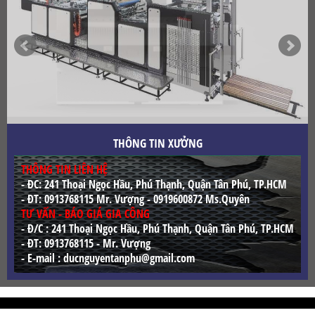
THÔNG TIN XƯỞNG
THÔNG TIN LIÊN HỆ
- ĐC: 241 Thoại Ngọc Hầu, Phú Thạnh, Quận Tân Phú, TP.HCM
- ĐT: 0913768115 Mr. Vượng - 0919600872 Ms.Quyên
TƯ VẤN - BÁO GIÁ GIA CÔNG
- Đ/C : 241 Thoại Ngọc Hầu, Phú Thạnh, Quận Tân Phú, TP.HCM
- ĐT: 0913768115 - Mr. Vượng
- E-mail : ducnguyentanphu@gmail.com