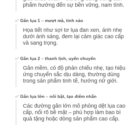
giác chắc chắn – thường dùng trong sản
phẩm hướng đến sự bền vững, nam tính.
✅
Gân lụa 1
–
mượt mà, tinh xảo
Họa tiết như sợi tơ lụa đan xen, ánh nhẹ
dưới ánh sáng, đem lại cảm giác cao cấp
và sang trọng.
✅
Gân lụa 2
–
thanh lịch, uyển chuyển
Gân mềm, có độ phản chiếu nhẹ, tạo hiệu
ứng chuyển sắc dịu dàng, thường dùng
trong sản phẩm tinh tế, hướng nữ giới.
✅
Gân lụa lớn
–
nổi bật, tạo điểm nhấn
Các đường gân lớn mô phỏng dệt lụa cao
cấp, nổi rõ bề mặt – phù hợp làm bao bì
quà tặng hoặc dòng sản phẩm cao cấp.